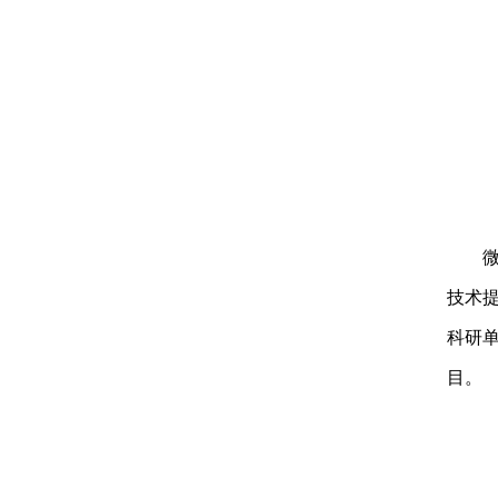
技术提
科研
目。