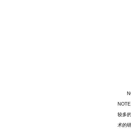
NOT
较多的
术的